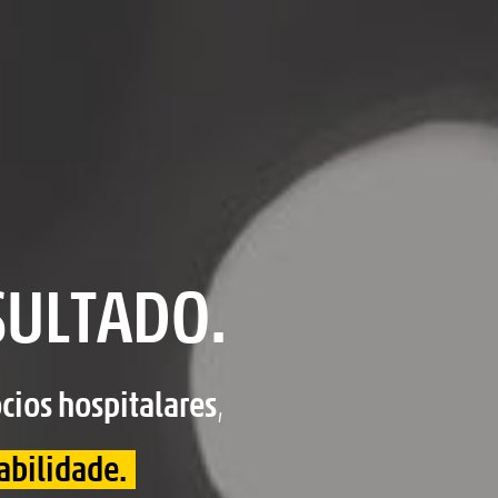
SULTADO.
cios hospitalares
,
tabilidade.