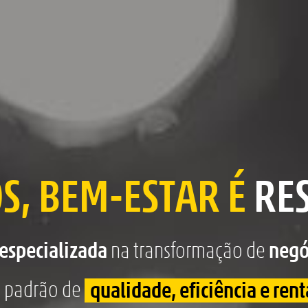
S, BEM-ESTAR É
RE
especializada
na transformação de
negó
o padrão de
qualidade, eficiência e ren